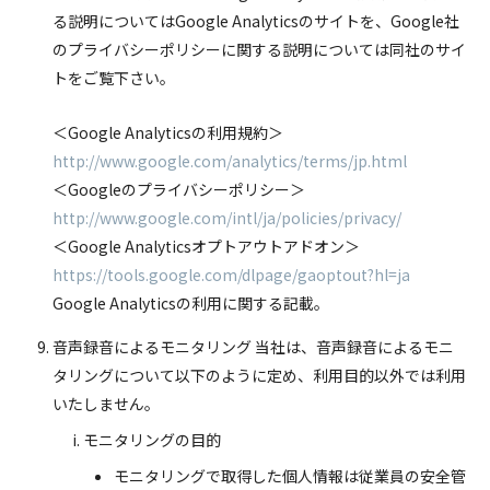
る説明についてはGoogle Analyticsのサイトを、Google社
のプライバシーポリシーに関する説明については同社のサイ
トをご覧下さい。
＜Google Analyticsの利用規約＞
http://www.google.com/analytics/terms/jp.html
＜Googleのプライバシーポリシー＞
TOP
http://www.google.com/intl/ja/policies/privacy/
＜Google Analyticsオプトアウトアドオン＞
https://tools.google.com/dlpage/gaoptout?hl=ja
企業情報
Google Analyticsの利用に関する記載。
業務内容
音声録音によるモニタリング 当社は、音声録音によるモニ
タリングについて以下のように定め、利用目的以外では利用
職場紹介
いたしません。
モニタリングの目的
お知らせ
モニタリングで取得した個人情報は従業員の安全管