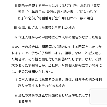
開示を希望するデータにおける｢ご住所｣｢お名前｣｢電話
番号｣｢生年月日｣の登録内容と請求書にご記入の｢ご住
所｣｢お名前｣｢電話番号｣｢生年月日｣が不一致の場合
偽造、改ざんした書類と判明した場合
代理人様からの申請時にご本人様の署名がなかった場合
また、次の場合は、開示等のご請求に対する回答をいたしか
ねますので、予めご了承願います。開示しないことを決定し
た場合は、その旨理由を付して回答いたします。なお、ご請
求のあった情報項目が、当社開示対象個人情報にない場合に
は、その旨通知いたします。
ご本人様または第三者の生命、身体、財産その他の権利
利益を害するおそれがある場合
当社の業務の適正な実施に著しい支障を及ぼすおそれが
ある場合