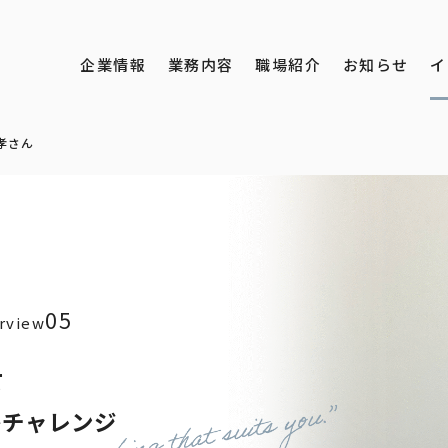
企業情報
業務内容
職場紹介
お知らせ
イ
孝さん
05
rview
て
チャレンジ
で